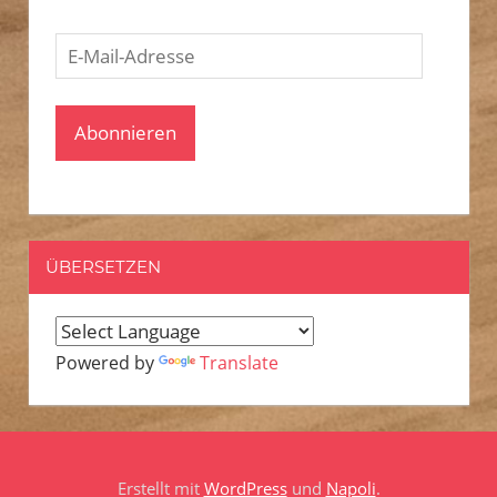
E-
Mail-
Adresse
Abonnieren
ÜBERSETZEN
Powered by
Translate
Erstellt mit
WordPress
und
Napoli
.