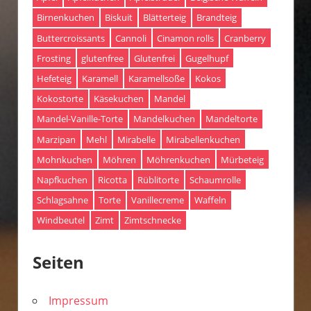
Birnenkuchen
Biskuit
Blätterteig
Brandteig
Buttercroissants
Cannoli
Cinamon rolls
Cranberry
Frosting
glutenfree
Glutenfrei
Gugelhupf
Hefeteig
Karamell
Karamellsoße
Kokos
Kokostorte
Käsekuchen
Mandel
Mandel-Vanille-Torte
Mandelkuchen
Mandeltorte
Marzipan
Mehl
Mirabelle
Mirabellenkuchen
Mohnkuchen
Möhren
Möhrenkuchen
Mürbeteig
Napfkuchen
Ricotta
Rüblitorte
Schaumrolle
Schlagsahne
Torte
Vanillecreme
Waffeln
Windbeutel
Zimt
Zimtschnecke
Seiten
Impressum