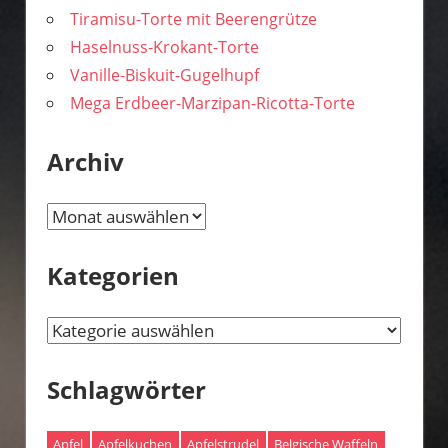
Tiramisu-Torte mit Beerengrütze
Haselnuss-Krokant-Torte
Vanille-Biskuit-Gugelhupf
Mega Erdbeer-Marzipan-Ricotta-Torte
Archiv
Archiv
Kategorien
Kategorien
Schlagwörter
Apfel
Apfelkuchen
Apfelstrudel
Belgische Waffeln