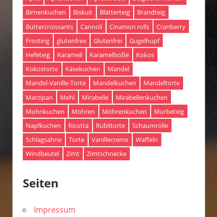
Birnenkuchen
Biskuit
Blätterteig
Brandteig
Buttercroissants
Cannoli
Cinamon rolls
Cranberry
Frosting
glutenfree
Glutenfrei
Gugelhupf
Hefeteig
Karamell
Karamellsoße
Kokos
Kokostorte
Käsekuchen
Mandel
Mandel-Vanille-Torte
Mandelkuchen
Mandeltorte
Marzipan
Mehl
Mirabelle
Mirabellenkuchen
Mohnkuchen
Möhren
Möhrenkuchen
Mürbeteig
Napfkuchen
Ricotta
Rüblitorte
Schaumrolle
Schlagsahne
Torte
Vanillecreme
Waffeln
Windbeutel
Zimt
Zimtschnecke
Seiten
Impressum