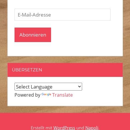
E-
Mail-
Adresse
Abonnieren
ÜBERSETZEN
Powered by
Translate
Erstellt mit
WordPress
und
Napoli
.