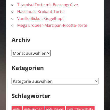
Tiramisu-Torte mit Beerengrütze
Haselnuss-Krokant-Torte
Vanille-Biskuit-Gugelhupf
Mega Erdbeer-Marzipan-Ricotta-Torte
Archiv
Archiv
Kategorien
Kategorien
Schlagwörter
Apfel
Apfelkuchen
Apfelstrudel
Belgische Waffeln