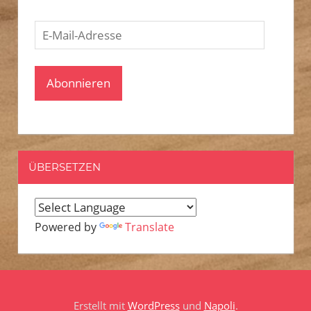
E-
Mail-
Adresse
Abonnieren
ÜBERSETZEN
Powered by
Translate
Erstellt mit
WordPress
und
Napoli
.