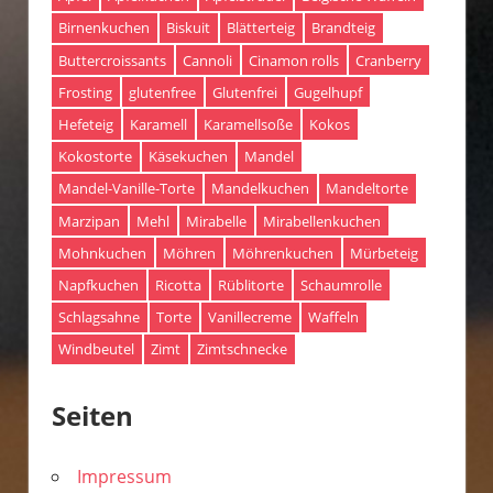
Birnenkuchen
Biskuit
Blätterteig
Brandteig
Buttercroissants
Cannoli
Cinamon rolls
Cranberry
Frosting
glutenfree
Glutenfrei
Gugelhupf
Hefeteig
Karamell
Karamellsoße
Kokos
Kokostorte
Käsekuchen
Mandel
Mandel-Vanille-Torte
Mandelkuchen
Mandeltorte
Marzipan
Mehl
Mirabelle
Mirabellenkuchen
Mohnkuchen
Möhren
Möhrenkuchen
Mürbeteig
Napfkuchen
Ricotta
Rüblitorte
Schaumrolle
Schlagsahne
Torte
Vanillecreme
Waffeln
Windbeutel
Zimt
Zimtschnecke
Seiten
Impressum