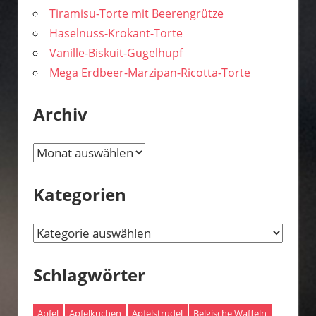
Tiramisu-Torte mit Beerengrütze
Haselnuss-Krokant-Torte
Vanille-Biskuit-Gugelhupf
Mega Erdbeer-Marzipan-Ricotta-Torte
Archiv
Archiv
Kategorien
Kategorien
Schlagwörter
Apfel
Apfelkuchen
Apfelstrudel
Belgische Waffeln