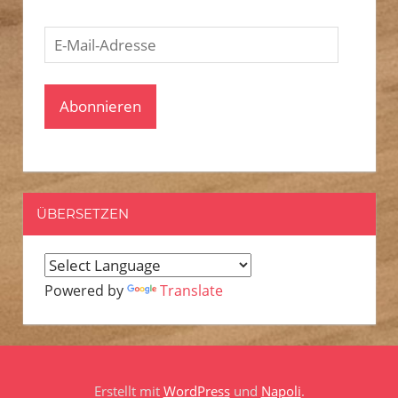
E-
Mail-
Adresse
Abonnieren
ÜBERSETZEN
Powered by
Translate
Erstellt mit
WordPress
und
Napoli
.