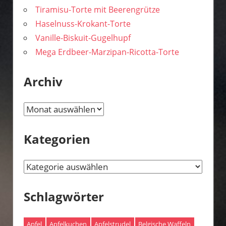
Tiramisu-Torte mit Beerengrütze
Haselnuss-Krokant-Torte
Vanille-Biskuit-Gugelhupf
Mega Erdbeer-Marzipan-Ricotta-Torte
Archiv
Archiv
Kategorien
Kategorien
Schlagwörter
Apfel
Apfelkuchen
Apfelstrudel
Belgische Waffeln