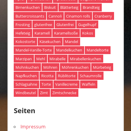
Birnenkuchen
Biskuit
Blätterteig
Brandteig
Buttercroissants
Cannoli
Cinamon rolls
Cranberry
Frosting
glutenfree
Glutenfrei
Gugelhupf
Hefeteig
Karamell
Karamellsoße
Kokos
Kokostorte
Käsekuchen
Mandel
Mandel-Vanille-Torte
Mandelkuchen
Mandeltorte
Marzipan
Mehl
Mirabelle
Mirabellenkuchen
Mohnkuchen
Möhren
Möhrenkuchen
Mürbeteig
Napfkuchen
Ricotta
Rüblitorte
Schaumrolle
Schlagsahne
Torte
Vanillecreme
Waffeln
Windbeutel
Zimt
Zimtschnecke
Seiten
Impressum