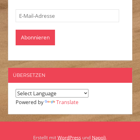
E-
Mail-
Adresse
Abonnieren
ÜBERSETZEN
Powered by
Translate
Erstellt mit
WordPress
und
Napoli
.