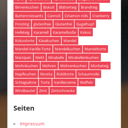
Birnenkuchen
Biskuit
Blätterteig
Brandteig
Buttercroissants
Cannoli
Cinamon rolls
Cranberry
Frosting
glutenfree
Glutenfrei
Gugelhupf
Hefeteig
Karamell
Karamellsoße
Kokos
Kokostorte
Käsekuchen
Mandel
Mandel-Vanille-Torte
Mandelkuchen
Mandeltorte
Marzipan
Mehl
Mirabelle
Mirabellenkuchen
Mohnkuchen
Möhren
Möhrenkuchen
Mürbeteig
Napfkuchen
Ricotta
Rüblitorte
Schaumrolle
Schlagsahne
Torte
Vanillecreme
Waffeln
Windbeutel
Zimt
Zimtschnecke
Seiten
Impressum