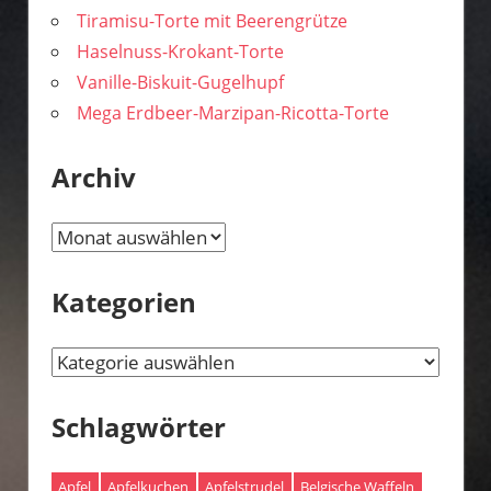
Tiramisu-Torte mit Beerengrütze
Haselnuss-Krokant-Torte
Vanille-Biskuit-Gugelhupf
Mega Erdbeer-Marzipan-Ricotta-Torte
Archiv
Archiv
Kategorien
Kategorien
Schlagwörter
Apfel
Apfelkuchen
Apfelstrudel
Belgische Waffeln